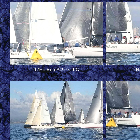
12HotRumB0973.JPG
12H
76.35 KB