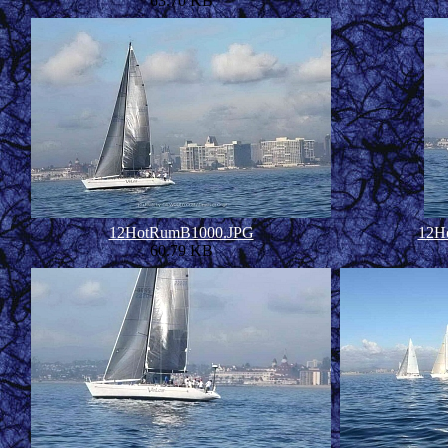
63.70 KB
12HotRumB1000.JPG
12H
60.79 KB