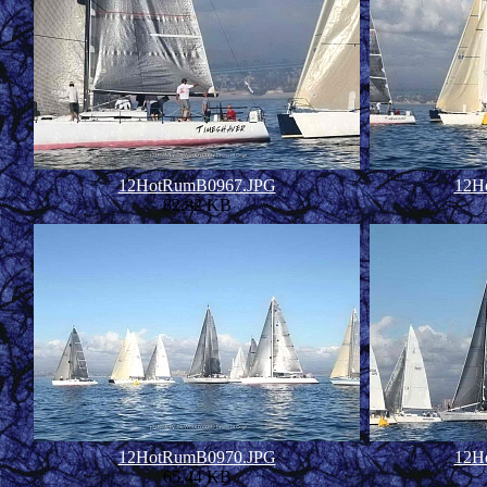
12HotRumB0967.JPG
12H
82.82 KB
12HotRumB0970.JPG
12H
65.44 KB