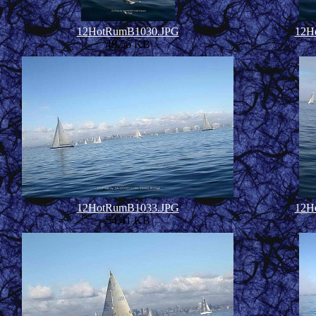
12HotRumB1030.JPG
12H
49.56 KB
12HotRumB1033.JPG
12H
54.41 KB