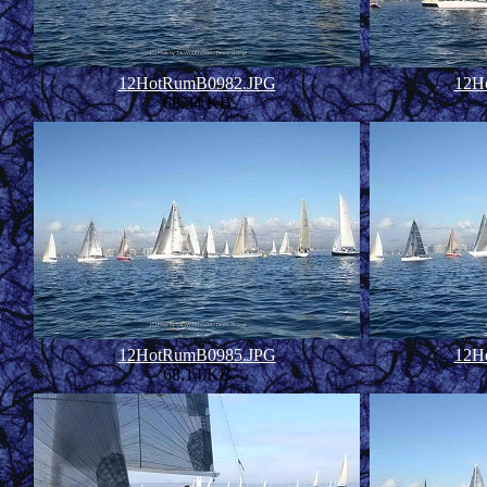
12HotRumB0982.JPG
12H
68.34 KB
12HotRumB0985.JPG
12H
68.14 KB