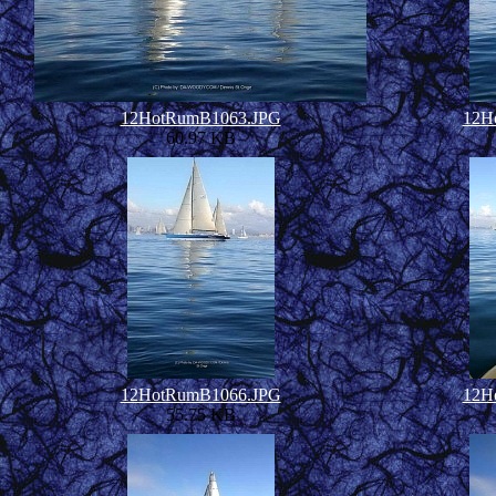
12HotRumB1063.JPG
12H
60.97 KB
12HotRumB1066.JPG
12H
55.75 KB