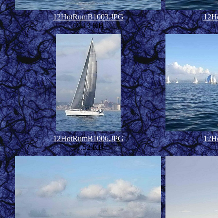
12HotRumB1003.JPG
12H
65.13 KB
12HotRumB1006.JPG
12H
51.52 KB