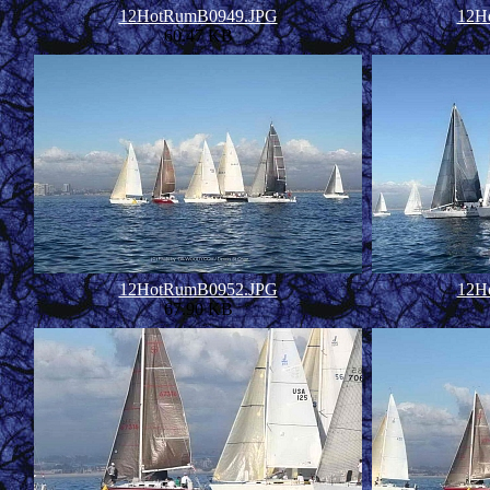
12HotRumB0949.JPG
12H
60.47 KB
12HotRumB0952.JPG
12H
67.90 KB