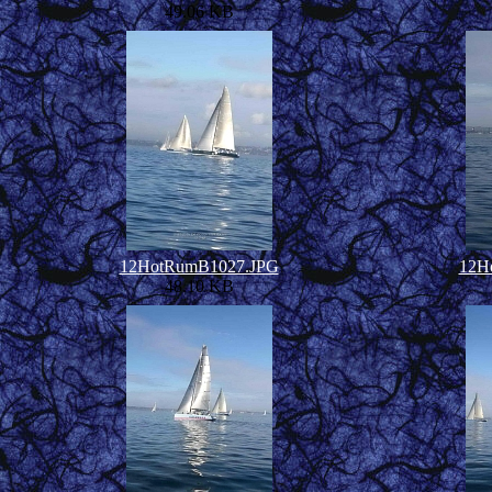
49.06 KB
12HotRumB1027.JPG
12H
48.10 KB