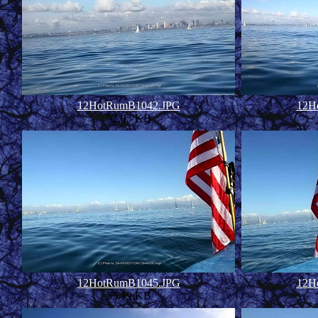
12HotRumB1042.JPG
12H
52.95 KB
12HotRumB1045.JPG
12H
55.19 KB