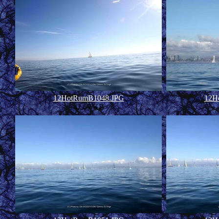
12HotRumB1048.JPG
12H
42.69 KB