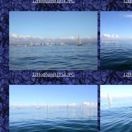
12HotRumB1051.JPG
12H
45.65 KB
12HotRumB1054.JPG
12H
54.10 KB