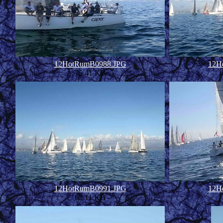
12HotRumB0988.JPG
12H
75.41 KB
12HotRumB0991.JPG
12H
62.11 KB