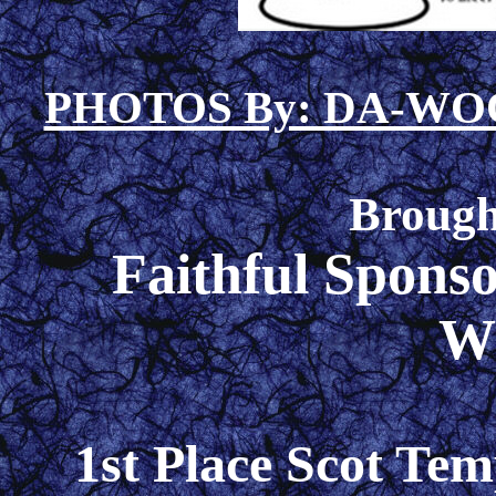
PHOTOS By: DA-W
Brough
Faithful Spon
W
1st Place Scot Te