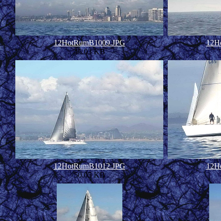
12HotRumB1009.JPG
12H
45.03 KB
12HotRumB1012.JPG
12H
50.05 KB