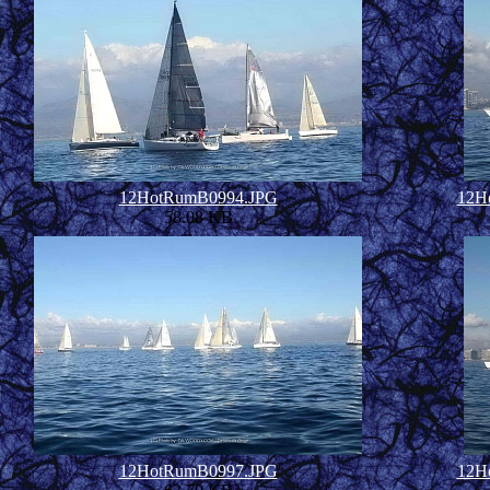
12HotRumB0994.JPG
12H
58.08 KB
12HotRumB0997.JPG
12H