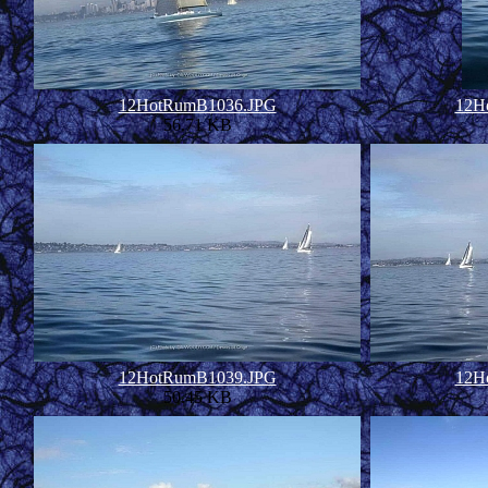
12HotRumB1036.JPG
12H
56.71 KB
12HotRumB1039.JPG
12H
50.45 KB