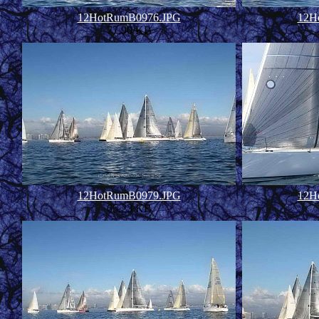
12HotRumB0976.JPG
12H
77.90 KB
12HotRumB0979.JPG
12H
65.23 KB