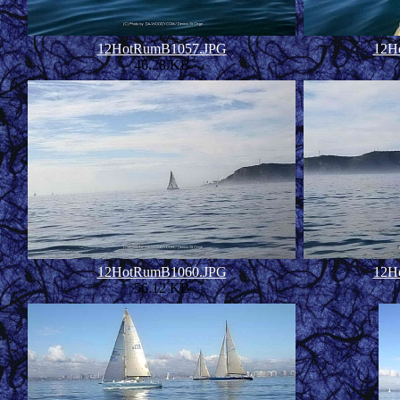
12HotRumB1057.JPG
12H
46.28 KB
12HotRumB1060.JPG
12H
56.12 KB