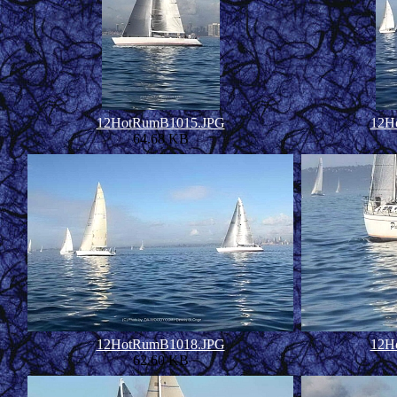
12HotRumB1015.JPG
12H
64.68 KB
12HotRumB1018.JPG
12H
62.60 KB