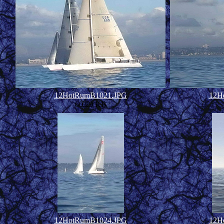
12HotRumB1021.JPG
12H
60.29 KB
12HotRumB1024.JPG
12H