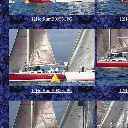
12HotRumB0955.JPG
12H
81.06 KB
12HotRumB0958.JPG
12H
80.51 KB