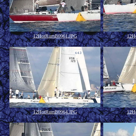
12HotRumB0961.JPG
12H
91.71 KB
12HotRumB0964.JPG
12H
72.66 KB