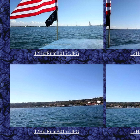
12HotRumB0154.JPG
12H
71.67 KB
12HotRumB0157.JPG
12H
61.85 KB