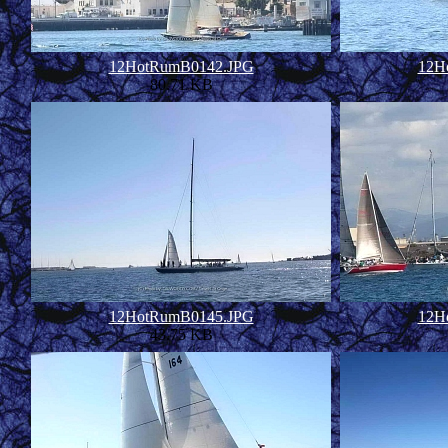
12HotRumB0142.JPG
12H
80.71 KB
12HotRumB0145.JPG
12H
43.75 KB