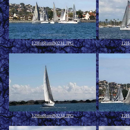
12HotRumB0231.JPG
12H
77.72 KB
12HotRumB0234.JPG
12H
43.47 KB