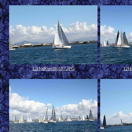
68.63 KB
12HotRumB0187.JPG
12H
62.44 KB