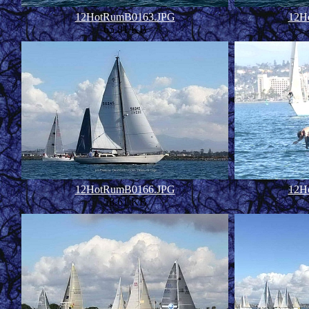
12HotRumB0163.JPG
12H
65.81 KB
12HotRumB0166.JPG
12H
58.61 KB