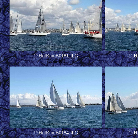
12HotRumB0181.JPG
12H
76.99 KB
12HotRumB0184.JPG
12H