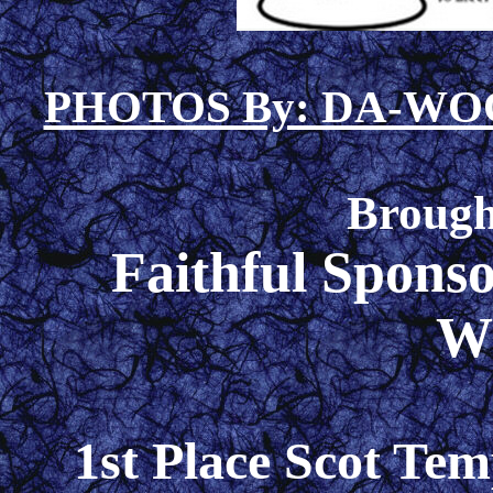
PHOTOS By: DA-W
Brough
Faithful Spon
W
1st Place Scot Te