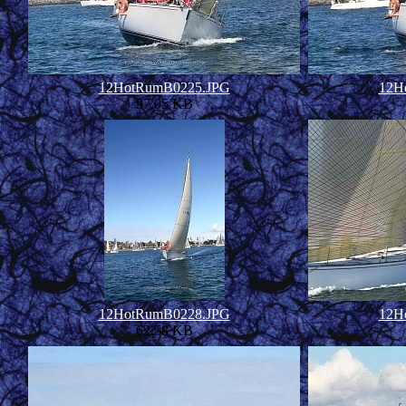
12HotRumB0225.JPG
12H
97.05 KB
12HotRumB0228.JPG
12H
62.58 KB