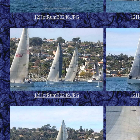
12HotRumB0246.JPG
12H
75.84 KB
12HotRumB0249.JPG
12H
100.04 KB