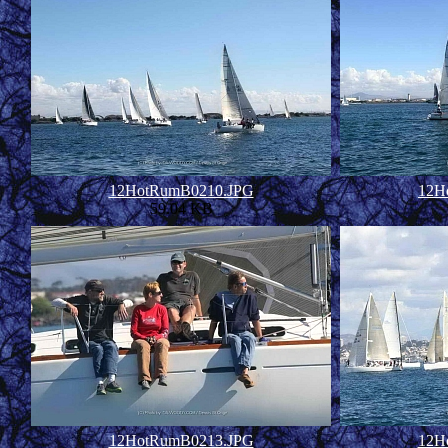
12HotRumB0210.JPG
12H
59.04 KB
12HotRumB0213.JPG
12H