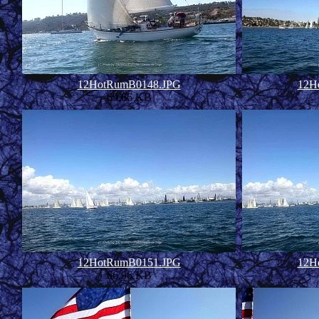
12HotRumB0148.JPG
12H
69.66 KB
12HotRumB0151.JPG
12H
66.96 KB