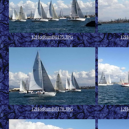
12HotRumB0175.JPG
12H
62.45 KB
12HotRumB0178.JPG
12H
65.19 KB