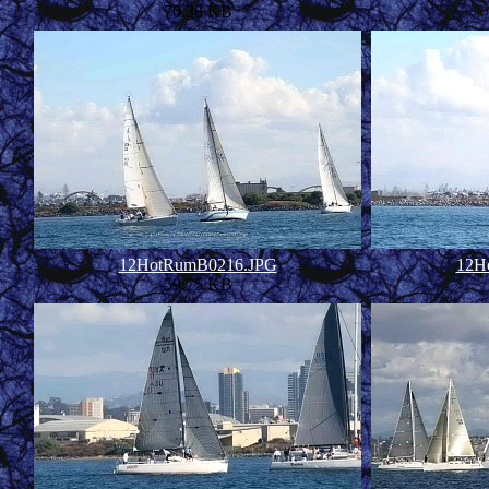
70.38 KB
12HotRumB0216.JPG
12H
59.75 KB