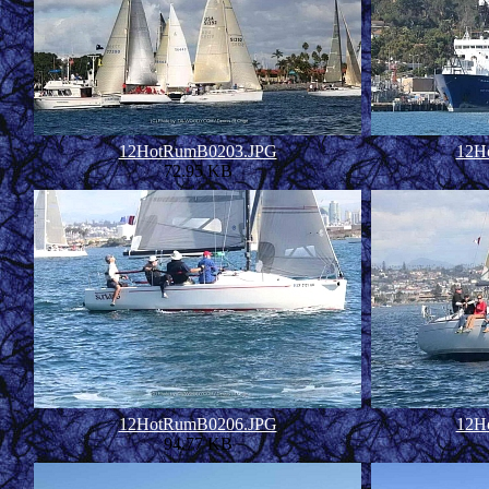
12HotRumB0203.JPG
12H
72.95 KB
12HotRumB0206.JPG
12H
94.77 KB