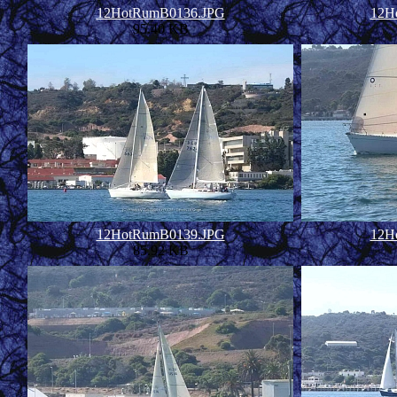
12HotRumB0136.JPG
12H
95.40 KB
12HotRumB0139.JPG
12H
85.92 KB