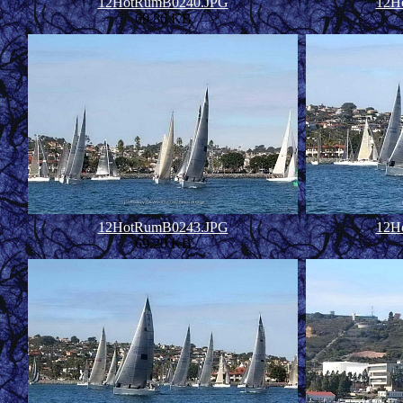
12HotRumB0240.JPG
12H
69.86 KB
12HotRumB0243.JPG
12H
69.20 KB