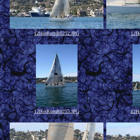
12HotRumB0252.JPG
12H
85.66 KB
12HotRumB0255.JPG
12H
63.96 KB