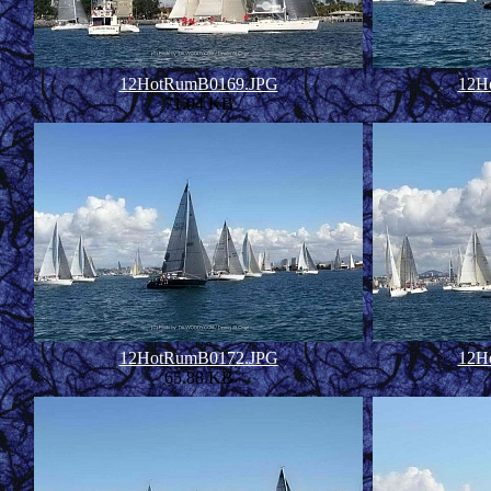
12HotRumB0169.JPG
12H
71.04 KB
12HotRumB0172.JPG
12H
65.88 KB