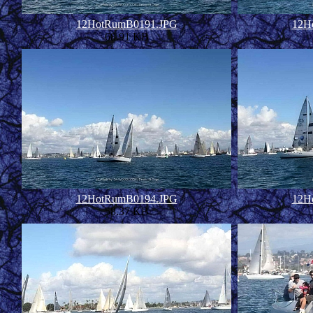
12HotRumB0191.JPG
12H
68.91 KB
12HotRumB0194.JPG
12H
58.37 KB