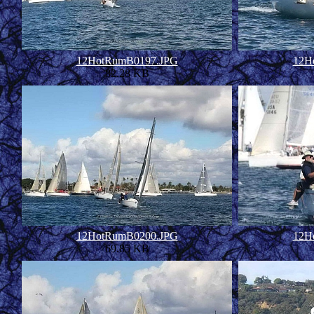
12HotRumB0197.JPG
12H
82.28 KB
12HotRumB0200.JPG
12H
69.85 KB