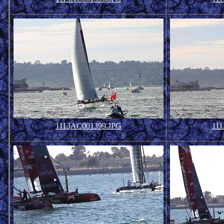
180.64 KB
1113AC001399.JPG
11
129.85 KB