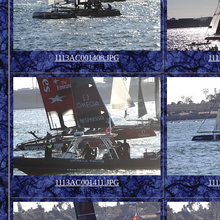
1113AC001408.JPG
11
191.50 KB
1113AC001411.JPG
11
169.92 KB