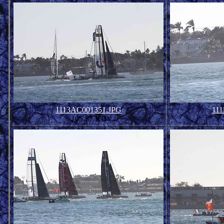
1113AC001351.JPG
11
105.87 KB