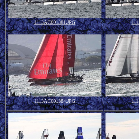
1113AC001381.JPG
11
140.72 KB
1113AC001384.JPG
11
169.47 KB