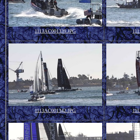
1113AC001339.JPG
11
156.70 KB
1113AC001342.JPG
11
124.72 KB