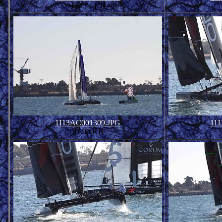
124.74 KB
1113AC001309.JPG
11
97.90 KB