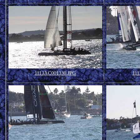
1113AC001330.JPG
11
177.53 KB