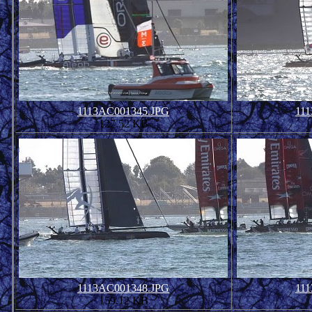
1113AC001345.JPG
11
127.52 KB
1113AC001348.JPG
11
159.12 KB