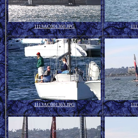
1113AC001360.JPG
11
158.24 KB
1113AC001363.JPG
11
165.58 KB