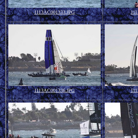
1113AC001333.JPG
11
154.10 KB
1113AC001336.JPG
11
123.92 KB