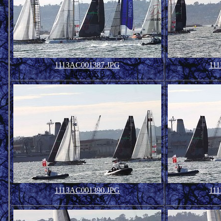
1113AC001387.JPG
11
146.31 KB
1113AC001390.JPG
11
121.33 KB