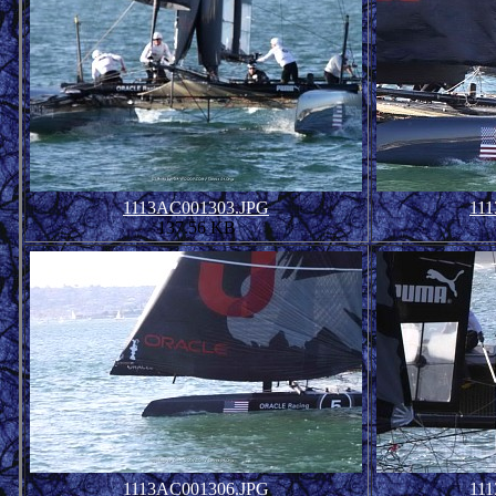
1113AC001303.JPG
11
137.56 KB
1113AC001306.JPG
11