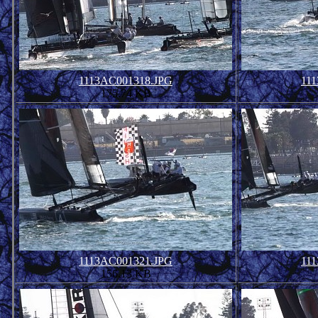
1113AC001318.JPG
11
175.74 KB
1113AC001321.JPG
11
156.13 KB