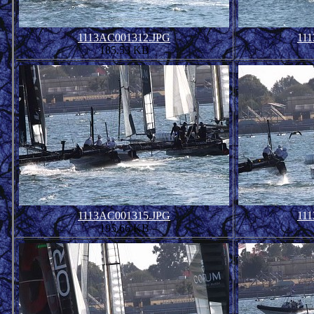
1113AC001312.JPG
11
185.53 KB
1113AC001315.JPG
11
195.66 KB