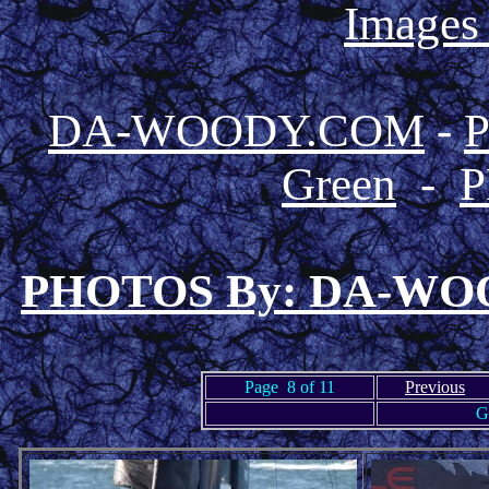
Images
DA-WOODY.COM
-
Green
-
P
PHOTOS By: DA-W
Page 8 of 11
Previous
G