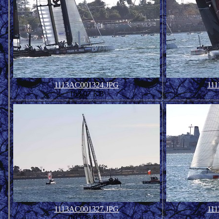
1113AC001324.JPG
11
163.07 KB
1113AC001327.JPG
11
105.38 KB