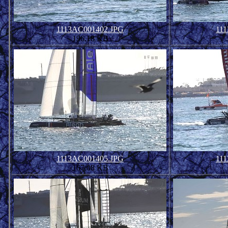
1113AC001402.JPG
11
196.18 KB
1113AC001405.JPG
11
167.08 KB