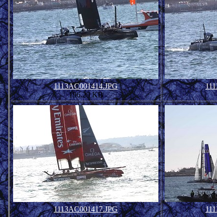
1113AC001414.JPG
11
196.29 KB
1113AC001417.JPG
11