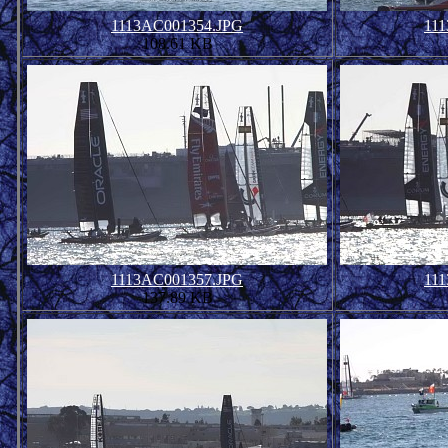
1113AC001354.JPG
11
108.61 KB
1113AC001357.JPG
11
137.89 KB