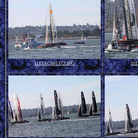
1113AC001372.JPG
11
138.88 KB