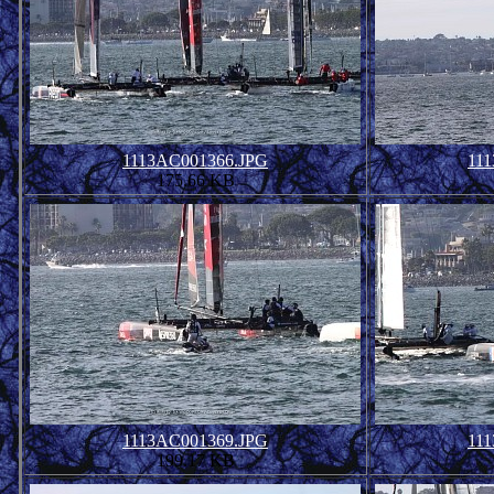
1113AC001366.JPG
11
175.66 KB
1113AC001369.JPG
11
199.17 KB