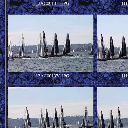
1113AC001375.JPG
11
128.14 KB
1113AC001378.JPG
11
119.00 KB