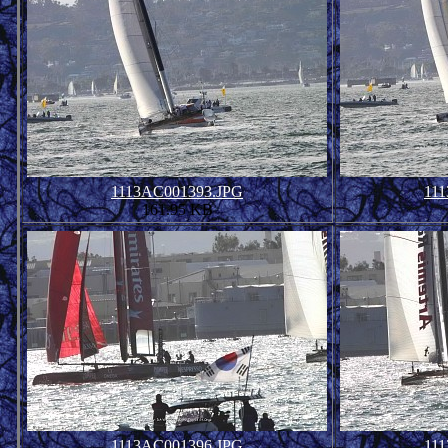
1113AC001393.JPG
11
161.95 KB
1113AC001396.JPG
11